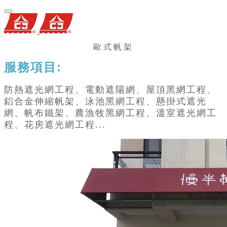
歐式帆架
服務項目:
防熱遮光網工程、電動遮陽網、屋頂黑網工程、
鋁合金伸縮帆架、泳池黑網工程、懸掛式遮光
網、帆布鐵架、農漁牧黑網工程、溫室遮光網工
程、花房遮光網工程...